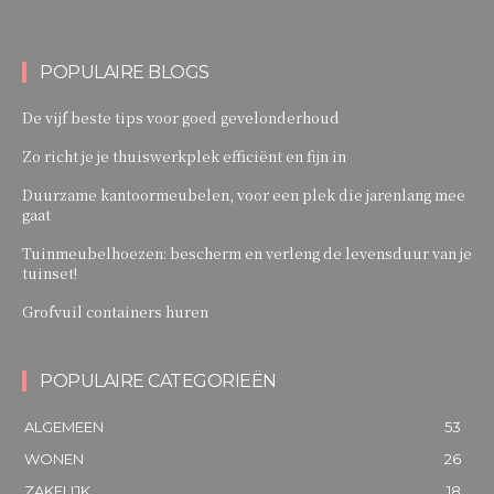
POPULAIRE BLOGS
De vijf beste tips voor goed gevelonderhoud
Zo richt je je thuiswerkplek efficiënt en fijn in
Duurzame kantoormeubelen, voor een plek die jarenlang mee
gaat
Tuinmeubelhoezen: bescherm en verleng de levensduur van je
tuinset!
Grofvuil containers huren
POPULAIRE CATEGORIEËN
ALGEMEEN
53
WONEN
26
ZAKELIJK
18