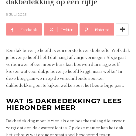
dakbedekking op een rijtje
9 JULI 2025
Facebook
Twitter
Pinterest
Een dak boven je hoofd is een eerste levensbehoefte. Welk dak
je boven je hoofd hebt dat hangt af van je vermogen. Als je gaat
verbouwen of een nieuw huis laat bouwen dan mag je zelf
kiezen wat voor dak je boven je hoofd krijgt, maar welke? In
deze blog gaan we in op de verschillende soorten
dakbedekking om te kijken welke soort het beste bij je past.
WAT IS DAKBEDEKKING? LEES
HIERONDER MEER
Dakbedekking moet je zien als een beschermlaag die ervoor
zorgt dat een dak waterdicht is. Op deze manier kan het dak
het gebouw wat eronder staat goed beschermd tegen