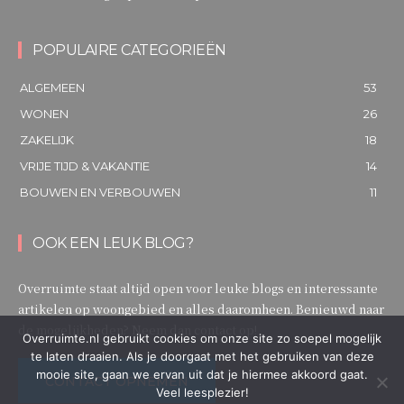
POPULAIRE CATEGORIEËN
ALGEMEEN
53
WONEN
26
ZAKELIJK
18
VRIJE TIJD & VAKANTIE
14
BOUWEN EN VERBOUWEN
11
OOK EEN LEUK BLOG?
Overruimte staat altijd open voor leuke blogs en interessante
artikelen op woongebied en alles daaromheen. Benieuwd naar
de mogelijkheden? Neem dan contact op!
Overruimte.nl gebruikt cookies om onze site zo soepel mogelijk
te laten draaien. Als je doorgaat met het gebruiken van deze
mooie site, gaan we ervan uit dat je hiermee akkoord gaat.
CONTACT OPNEMEN
Veel leesplezier!