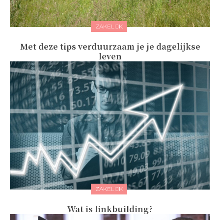
ZAKELIJK
Met deze tips verduurzaam je je dagelijkse
leven
ZAKELIJK
Wat is linkbuilding?