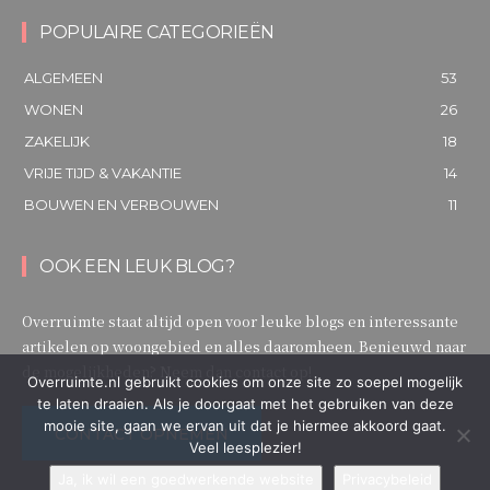
POPULAIRE CATEGORIEËN
ALGEMEEN
53
WONEN
26
ZAKELIJK
18
VRIJE TIJD & VAKANTIE
14
BOUWEN EN VERBOUWEN
11
OOK EEN LEUK BLOG?
Overruimte staat altijd open voor leuke blogs en interessante
artikelen op woongebied en alles daaromheen. Benieuwd naar
de mogelijkheden? Neem dan contact op!
Overruimte.nl gebruikt cookies om onze site zo soepel mogelijk
te laten draaien. Als je doorgaat met het gebruiken van deze
mooie site, gaan we ervan uit dat je hiermee akkoord gaat.
CONTACT OPNEMEN
Veel leesplezier!
Ja, ik wil een goedwerkende website
Privacybeleid